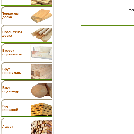
Моб
Террасная
доска
Погонажная
доска
Брусок
строганный
Брус
профилир.
Брус
оцилиндр.
Брус
обрезной
Лафет