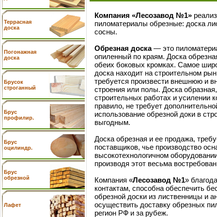
Компания «Лесозавод №1»
реализ
Террасная
пиломатериалы обрезные: доска ли
доска
сосны.
Обрезная доска
— это пиломатериа
Погонажная
опиленный по краям. Доска обрезна
доска
обеих боковых кромках. Самое шир
доска находит на строительном рынк
требуется произвести внешнюю и в
Брусок
строганный
строения или полы. Доска образная,
строительных работах и усилении к
правило, не требует дополнительно
Брус
использование обрезной доки в стр
профилир.
выгодным.
Доска обрезная и ее продажа, треб
Брус
поставщиков, чье производство осн
оцилиндр.
высокотехнологичном оборудовании
производя этот весьма востребова
Брус
обрезной
Компания «
Лесозавод №1
» благод
контактам, способна обеспечить бе
обрезной доски из лиственницы и ан
осуществить доставку обрезных пи
Лафет
регион РФ и за рубеж.