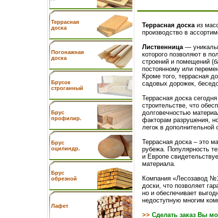
Террасная
Террасная доска
из мас
доска
производство в ассорти
Лиственница
— уникальн
Погонажная
которого позволяют в по
доска
строений и помещений (б
постоянному или переме
Кроме того, террасная д
Брусок
садовых дорожек, беседок
строганный
Террасная доска сегодня
строительстве, что обес
долговечностью материал
Брус
профилир.
факторам разрушения, но 
легок в дополнительной о
Террасная доска – это м
Брус
рубежа. Популярность те
оцилиндр.
и Европе свидетельствуе
материала.
Брус
Компания «Лесозавод №1
обрезной
доски, что позволяет гар
но и обеспечивает выгод
недоступную многим ком
Лафет
>>
Сделать заказ Вы мо