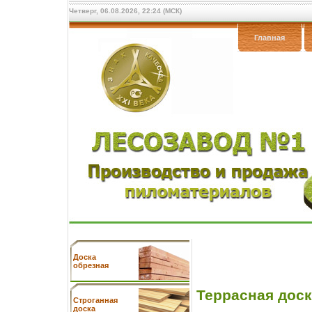
Четверг, 06.08.2026, 22:24 (МСК)
Главная
Доска
обрезная
Террасная дос
Cтроганная
доска