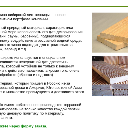
сива сибирской лиственницы — новое
ментном портфеле компании.
ый природный материал, характеристики
лной мере использовать его для декорирования
ани, сауны, бассейны), подвергающихся
нному воздействию агрессивной водной среды.
оска отлично подходит для строительства
, веранд и т.д.
 широко используется в специальном
печивается невероятной для древесины
а, который устойчив не только к внешним
и к действию паразитов, а кроме того, очень
бработке (обрезка и подгонка).
атериал, который пришел в Россию из-за
ррасной доски в Америке, Юго-восточной Азии
т о множестве преимуществ и достоинств этого
» имеет собственное производство террасной
антировать не только качество каждой партии,
ную ценовую политику по материалу,
паниям.
жете через форму заказа.