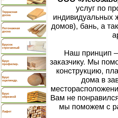
услуг по пр
Террасная
индивидуальных ж
доска
домов), бань, а т
Погонажная
доска
а
Брусок
строганный
Наш принцип –
заказчику. Мы по
Брус
профилир.
конструкцию, пла
дома в за
Брус
оцилиндр.
месторасположения
Брус
Вам не понравился
обрезной
мы поможем с ра
Лафет