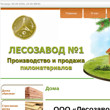
Четверг, 06.08.2026, 23:36 (МСК)
Главная
О нас
Дома
Доска
обрезная
Cтроганная
ООО «Лесозаво
доска