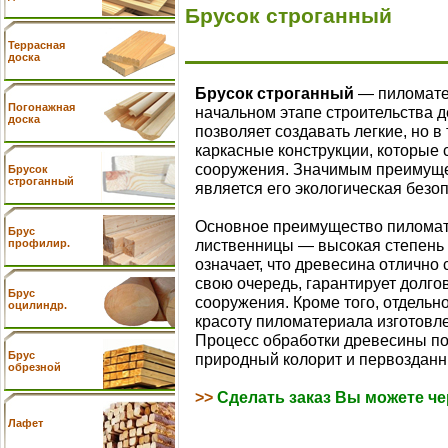
Брусок строганный
Террасная
доска
Брусок строганный
— пиломате
Погонажная
начальном этапе строительства д
доска
позволяет создавать легкие, но 
каркасные конструкции, которые 
сооружения. Значимым преимущ
Брусок
строганный
является его экологическая безоп
Основное преимущество пиломат
Брус
лиственницы — высокая степень г
профилир.
означает, что древесина отлично 
свою очередь, гарантирует долго
Брус
сооружения. Кроме того, отдельн
оцилиндр.
красоту пиломатериала изготовл
Процесс обработки древесины по
Брус
природный колорит и первозданн
обрезной
>>
Сделать заказ Вы можете че
Лафет