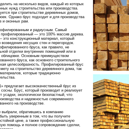
зделить на несколько видов, каждый из которых
нных нужд строительства или производства.
уется при строительстве деревянных домов,
троек. Однако брус подходит и для производства
 и оконных рам.
рофилированным и радиусным. Самый
 профилированный — это 100% массив дерева.
 это конструкционный материал, который
 возведения несущих стен и перегородок.
офилированного бруса, как правило, не
ьной отделки внутренних помещений или в
 облицовке. Основным преимуществом
ванного бруса, как основного строительного
кая целесообразность. Профилированный брус
мету на строительство деревянного дома, так
материалов, которые традиционно
ельства.
» предлагает высококачественный брус из
 сосны. Брус, который производит и реализует
т усадки, экологически безопастный, что
роизводства и надежностью современного
ванного на производстве.
е выбрали, обратившись в компанию
ыть уверенным в том, что вы получите
остойной цене, а также профессиональную
кую помощь и полное сопровождение сделки,