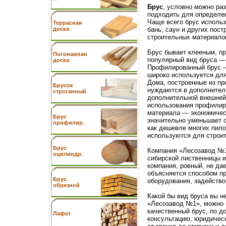
Брус
, условно можно ра
подходить для определе
Чаще всего брус использ
Террасная
бань, саун и других пос
доска
строительных материалов
Брус бывает клееным, п
Погонажная
популярный вид бруса —
доска
Профилированный брус —
широко используется для
Дома, построенные из пр
Брусок
нуждаются в дополнител
строганный
дополнительной внешней
использования профилиро
материала — экономичес
Брус
значительно уменьшает с
профилир.
как дешевле многих пило
используются для строит
Брус
Компания «Лесозавод №1
оцилиндр.
сибирской лиственницы и
компания, ровный, не дае
объясняется способом п
Брус
оборудования, задейство
обрезной
Какой бы вид бруса вы н
«Лесозавод №1», можно б
качественный брус, по д
Лафет
консультацию, юридичес